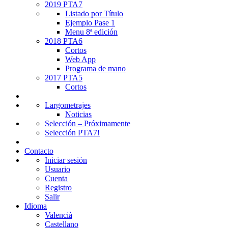
2019 PTA7
Listado por Título
Ejemplo Pase 1
Menu 8ª edición
2018 PTA6
Cortos
Web App
Programa de mano
2017 PTA5
Cortos
Largometrajes
Noticias
Selección – Próximamente
Selección PTA7!
Contacto
Iniciar sesión
Usuario
Cuenta
Registro
Salir
Idioma
Valencià
Castellano