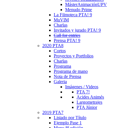
MásterAnimaciónUPV
Menudo Prime
La Filmoteca PTA! 9
MuVIM
Charlas
Invitados y jurado PTA! 9
Call for entries
Prensa PTA! 9
2020 PTA8
Cortos
Proyectos y Portfolios
Charlas
Programa
Programa de mano
Nota de Prensa
Galeria
Imágenes / Videos
PTA 7!
Acides Animés
Largometrajes
PTA Júnior
2019 PTA7
Listado por Título
Ejemplo Pase 1
Menu 8ª edición