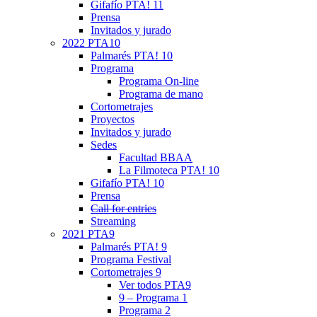
Gifafío PTA! 11
Prensa
Invitados y jurado
2022 PTA10
Palmarés PTA! 10
Programa
Programa On-line
Programa de mano
Cortometrajes
Proyectos
Invitados y jurado
Sedes
Facultad BBAA
La Filmoteca PTA! 10
Gifafío PTA! 10
Prensa
Call for entries
Streaming
2021 PTA9
Palmarés PTA! 9
Programa Festival
Cortometrajes 9
Ver todos PTA9
9 – Programa 1
Programa 2