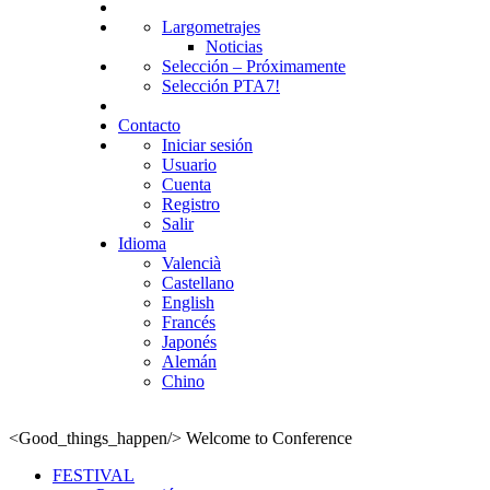
Largometrajes
Noticias
Selección – Próximamente
Selección PTA7!
Contacto
Iniciar sesión
Usuario
Cuenta
Registro
Salir
Idioma
Valencià
Castellano
English
Francés
Japonés
Alemán
Chino
<Good_things_happen/>
Welcome to Conference
FESTIVAL