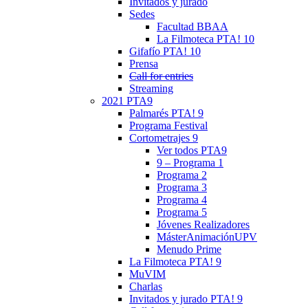
Invitados y jurado
Sedes
Facultad BBAA
La Filmoteca PTA! 10
Gifafío PTA! 10
Prensa
Call for entries
Streaming
2021 PTA9
Palmarés PTA! 9
Programa Festival
Cortometrajes 9
Ver todos PTA9
9 – Programa 1
Programa 2
Programa 3
Programa 4
Programa 5
Jóvenes Realizadores
MásterAnimaciónUPV
Menudo Prime
La Filmoteca PTA! 9
MuVIM
Charlas
Invitados y jurado PTA! 9