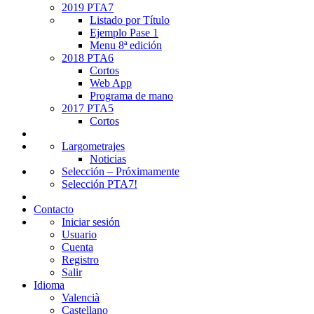
2019 PTA7
Listado por Título
Ejemplo Pase 1
Menu 8ª edición
2018 PTA6
Cortos
Web App
Programa de mano
2017 PTA5
Cortos
Largometrajes
Noticias
Selección – Próximamente
Selección PTA7!
Contacto
Iniciar sesión
Usuario
Cuenta
Registro
Salir
Idioma
Valencià
Castellano