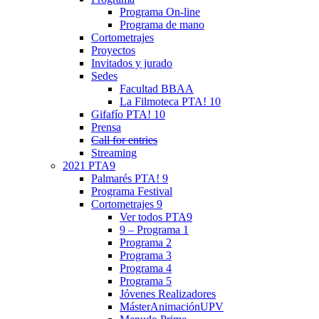
Programa On-line
Programa de mano
Cortometrajes
Proyectos
Invitados y jurado
Sedes
Facultad BBAA
La Filmoteca PTA! 10
Gifafío PTA! 10
Prensa
Call for entries
Streaming
2021 PTA9
Palmarés PTA! 9
Programa Festival
Cortometrajes 9
Ver todos PTA9
9 – Programa 1
Programa 2
Programa 3
Programa 4
Programa 5
Jóvenes Realizadores
MásterAnimaciónUPV