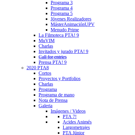
Programa 3
Programa 4
Programa 5
Jóvenes Realizadores
MásterAnimaciónUPV
Menudo Prime
La Filmoteca PTA! 9
MuVIM
Charlas
Invitados y jurado PTA! 9
Call for entries
Prensa PTA! 9
2020 PTA8
Cortos
Proyectos y Portfolios
Charlas
Programa
Programa de mano
Nota de Prensa
Galeria
Imágenes / Videos
PTA 7!
Acides Animés
Largometrajes
PTA Júnior