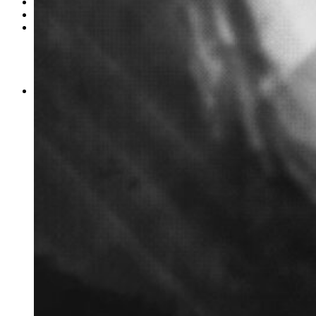
Contacto
Iniciar sesión
Usuario
Cuenta
Registro
Salir
Idioma
Valencià
Castellano
English
Francés
Japonés
Alemán
Chino