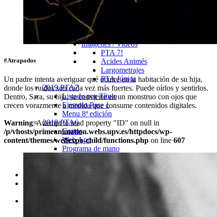
Nota de Prensa
Galeria
Imágenes / Videos
PTA 7!
#Atrapados
Acides Animés
Largometrajes
PTA Júnior
Un padre intenta averiguar qué ocurre en la habitación de su hija,
2019 PTA7
donde los ruidos son cada vez más fuertes. Puede oírlos y sentirlos.
Listado por Título
Dentro, Sara, su hija, se convierte en un monstruo con ojos que
Ejemplo Pase 1
crecen vorazmente a medida que consume contenidos digitales.
Menu 8ª edición
2018 PTA6
Warning
: Attempt to read property "ID" on null in
Cortos
/p/vhosts/primeanimation.webs.upv.es/httpdocs/wp-
Web App
content/themes/wellexpo-child/functions.php
on line
607
Programa de mano
2017 PTA5
Cortos
Largometrajes
Noticias
Selección – Próximamente
Selección PTA7!