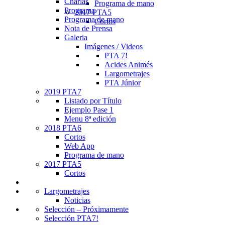
Charlas
Programa de mano
Programa
2017 PTA5
Programa de mano
Cortos
Nota de Prensa
Galeria
Imágenes / Videos
PTA 7!
Acides Animés
Largometrajes
PTA Júnior
2019 PTA7
Listado por Título
Ejemplo Pase 1
Menu 8ª edición
2018 PTA6
Cortos
Web App
Programa de mano
2017 PTA5
Cortos
Largometrajes
Noticias
Selección – Próximamente
Selección PTA7!