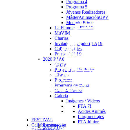
Programa 4
Programa 5
Jóvenes Realizadores
MásterAnimaciónUPV
Menudo Prime
La Filmoteca PTA! 9
MuVIM
Charlas
Invitados y jurado PTA! 9
Call for entries
Prensa PTA! 9
2020 PTA8
Cortos
Proyectos y Portfolios
Charlas
Programa
Programa de mano
Nota de Prensa
Galeria
Imágenes / Videos
PTA 7!
Acides Animés
Largometrajes
FESTIVAL
PTA Júnior
Call for entries
Presentación
2019 PTA7