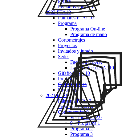
Prensa
Invitados y jurado
2022 PTA10
Palmarés PTA! 10
Programa
Programa On-line
Programa de mano
Cortometrajes
Proyectos
Invitados y jurado
Sedes
Facultad BBAA
La Filmoteca PTA! 10
Gifafío PTA! 10
Prensa
Call for entries
Streaming
2021 PTA9
Palmarés PTA! 9
Programa Festival
Cortometrajes 9
Ver todos PTA9
9 – Programa 1
Programa 2
Programa 3