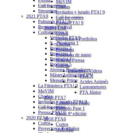
Prensa
MuVIM
Call for entries
Charlas
Streaming
Invitados y jurado PTA! 9
2021 PTA9
Call for entries
Palmarés PTA! 9
Prensa PTA! 9
Programa Festival
2020 PTA8
Cortometrajes 9
Cortos
Ver todos PTA9
Proyectos y Portfolios
9 – Programa 1
Charlas
Programa 2
Programa
Programa 3
Programa de mano
Programa 4
Nota de Prensa
Programa 5
Galeria
Jóvenes Realizadores
Imágenes / Videos
MásterAnimaciónUPV
PTA 7!
Menudo Prime
Acides Animés
La Filmoteca PTA! 9
Largometrajes
MuVIM
PTA Júnior
Charlas
2019 PTA7
Invitados y jurado PTA! 9
Listado por Título
Call for entries
Ejemplo Pase 1
Prensa PTA! 9
Menu 8ª edición
2020 PTA8
2018 PTA6
Cortos
Cortos
Proyectos y Portfolios
Web App