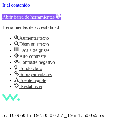
Ir al contenido
Abrir barra de herramientas
Herramientas de accesibilidad
Aumentar texto
Disminuir texto
Escala de grises
Alto contraste
Contraste negativo
Fondo claro
Subrayar enlaces
Fuente legible
Restablecer
5
3
D
5
9
o
0
1
n
8
9
’
3
0
t
0
0
2
7
_
8
9
m
4
3
i
0
0
s
5
5
s
Wire Festival