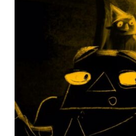
Cortometrajes 9
Ver todos PTA9
9 – Programa 1
Programa 2
Programa 3
Programa 4
Programa 5
Jóvenes Realizadores
MásterAnimaciónUPV
Menudo Prime
La Filmoteca PTA! 9
MuVIM
Charlas
Invitados y jurado PTA! 9
Call for entries
Prensa PTA! 9
2020 PTA8
Cortos
Proyectos y Portfolios
Charlas
Programa
Programa de mano