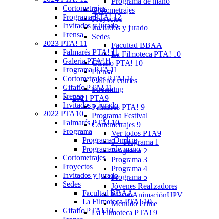
Programa de mano
Cortometrajes
Cortometrajes
Programa PTA! 12
Proyectos
Invitados y jurado
Invitados y jurado
Prensa
Sedes
2023 PTA! 11
Facultad BBAA
Palmarés PTA! 11
La Filmoteca PTA! 10
Galeria PTA!11
Gifafío PTA! 10
Programa PTA 11
Prensa
Cortometrajes PTA! 11
Call for entries
Gifafío PTA! 11
Streaming
Prensa
2021 PTA9
Invitados y jurado
Palmarés PTA! 9
2022 PTA10
Programa Festival
Palmarés PTA! 10
Cortometrajes 9
Programa
Ver todos PTA9
Programa On-line
9 – Programa 1
Programa de mano
Programa 2
Cortometrajes
Programa 3
Proyectos
Programa 4
Invitados y jurado
Programa 5
Sedes
Jóvenes Realizadores
Facultad BBAA
MásterAnimaciónUPV
La Filmoteca PTA! 10
Menudo Prime
Gifafío PTA! 10
La Filmoteca PTA! 9