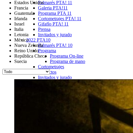
Estados Unidos
Palmarés PTA! 11
Francia
Galeria PTA!11
Guatemala
Programa PTA 11
Irlanda
Cortometrajes PTA! 11
Israel
Gifafío PTA! 11
Italia
Prensa
Letonia
Invitados y jurado
México
2022 PTA10
Nueva Zelanda
Palmarés PTA! 10
Reino Unido
Programa
República Checa
Programa On-line
Suecia
Programa de mano
Cortometrajes
Proyectos
Invitados y jurado
Sedes
Facultad BBAA
La Filmoteca PTA! 10
Gifafío PTA! 10
Prensa
Call for entries
Streaming
2021 PTA9
Palmarés PTA! 9
Programa Festival