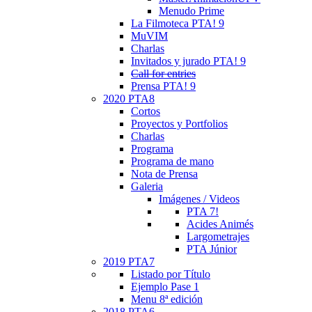
Menudo Prime
La Filmoteca PTA! 9
MuVIM
Charlas
Invitados y jurado PTA! 9
Call for entries
Prensa PTA! 9
2020 PTA8
Cortos
Proyectos y Portfolios
Charlas
Programa
Programa de mano
Nota de Prensa
Galeria
Imágenes / Videos
PTA 7!
Acides Animés
Largometrajes
PTA Júnior
2019 PTA7
Listado por Título
Ejemplo Pase 1
Menu 8ª edición
2018 PTA6