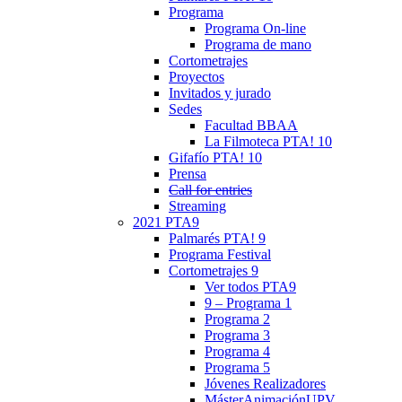
Programa
Programa On-line
Programa de mano
Cortometrajes
Proyectos
Invitados y jurado
Sedes
Facultad BBAA
La Filmoteca PTA! 10
Gifafío PTA! 10
Prensa
Call for entries
Streaming
2021 PTA9
Palmarés PTA! 9
Programa Festival
Cortometrajes 9
Ver todos PTA9
9 – Programa 1
Programa 2
Programa 3
Programa 4
Programa 5
Jóvenes Realizadores
MásterAnimaciónUPV